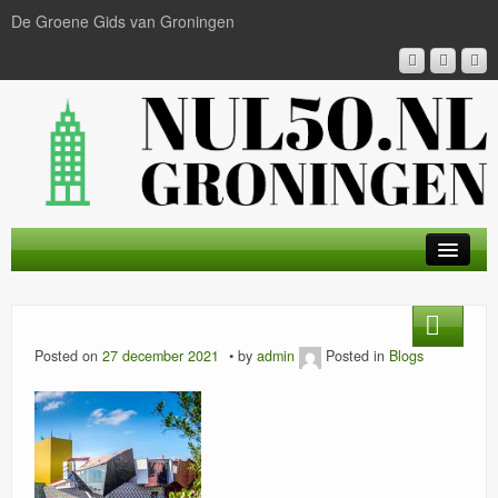
De Groene Gids van Groningen
HOME
BLOG
Posted on
27 december 2021
by
admin
Posted in
Blogs
PARTNERS
CONTACT